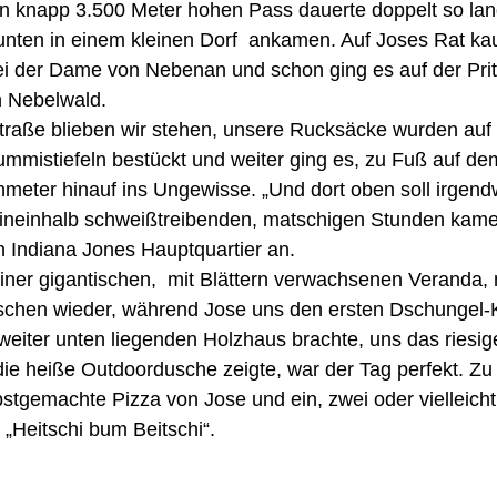
en knapp 3.500 Meter hohen Pass dauerte doppelt so lan
unten in einem kleinen Dorf  ankamen. Auf Joses Rat kau
i der Dame von Nebenan und schon ging es auf der Prit
n Nebelwald. 
straße blieben wir stehen, unsere Rucksäcke wurden auf 
ummistiefeln bestückt und weiter ging es, zu Fuß auf d
meter hinauf ins Ungewisse. „Und dort oben soll irgend
ineinhalb schweißtreibenden, matschigen Stunden kamen
n Indiana Jones Hauptquartier an.
iner gigantischen,  mit Blättern verwachsenen Veranda,
chen wieder, während Jose uns den ersten Dschungel-K
weiter unten liegenden Holzhaus brachte, uns das riesig
ie heiße Outdoordusche zeigte, war der Tag perfekt. Zu
bstgemachte Pizza von Jose und ein, zwei oder vielleich
 „Heitschi bum Beitschi“. 