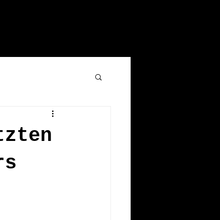
PRESSE
BLOG
tzten
rs