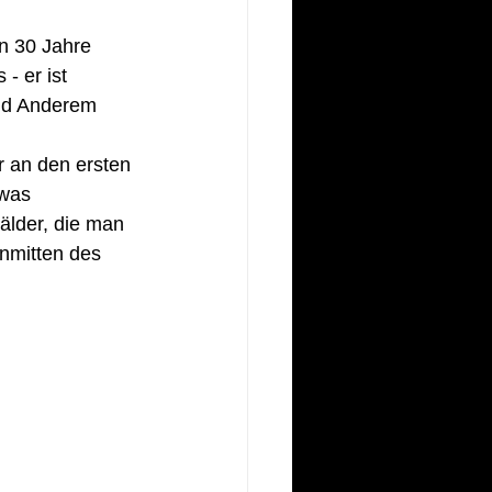
 
en 30 Jahre 
- er ist 
und Anderem 
r an den ersten 
was 
älder, die man 
inmitten des 