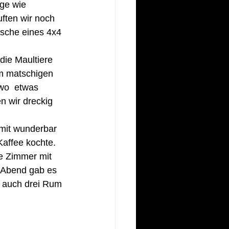
ge wie 
ften wir noch 
sche eines 4x4 
die Maultiere 
em matschigen 
wo  etwas 
 wir dreckig 
 mit wunderbar 
affee kochte.
e Zimmer mit 
 Abend gab es 
t auch drei Rum 