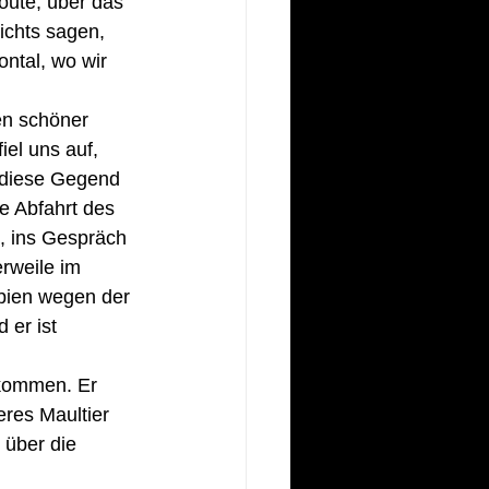
oute, über das 
ichts sagen, 
ntal, wo wir 
en schöner 
el uns auf, 
 diese Gegend 
ie Abfahrt des 
, ins Gespräch 
rweile im 
bien wegen der 
 er ist 
ukommen. Er 
res Maultier 
 über die 