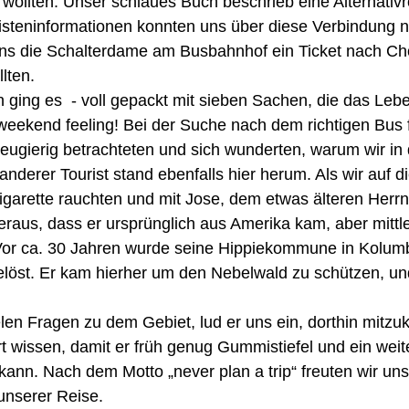
ollten. Unser schlaues Buch beschrieb eine Alternativr
uristeninformationen konnten uns über diese Verbindung n
uns die Schalterdame am Busbahnhof ein Ticket nach Cho
llten.
ging es  - voll gepackt mit sieben Sachen, die das Leb
weekend feeling! Bei der Suche nach dem richtigen Bus fi
eugierig betrachteten und sich wunderten, warum wir in
 anderer Tourist stand ebenfalls hier herum. Als wir auf d
igarette rauchten und mit Jose, dem etwas älteren Herrn
heraus, dass er ursprünglich aus Amerika kam, aber mittle
or ca. 30 Jahren wurde seine Hippiekommune in Kolum
elöst. Er kam hierher um den Nebelwald zu schützen, und
len Fragen zu dem Gebiet, lud er uns ein, dorthin mitz
t wissen, damit er früh genug Gummistiefel und ein weite
 kann. Nach dem Motto „never plan a trip“ freuten wir uns
nserer Reise.