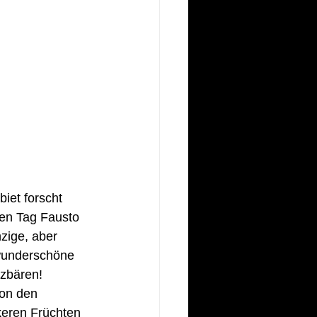
iet forscht 
ten Tag Fausto 
zige, aber 
 wunderschöne 
zbären! 
on den 
keren Früchten 