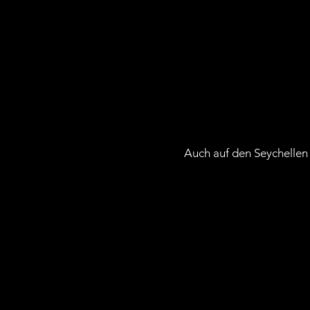
Auch auf den Seychellen
KONTAKT
Agathe Fessler Straße 11
6900 Bregenz
0043 664 62 55 537