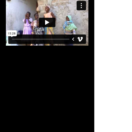
KONTAKT
Agathe Fessler Straße 11
6900 Bregenz
0043 664 62 55 537
© 2020 XIPIfilms e.U.